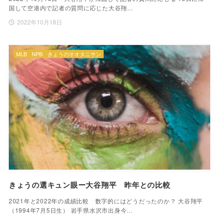
国して空港内で記者の質問に応じた大谷翔…
2022年10月18日
MLB
NPB
きょうのオオタニサン
きょうの選キュン眼ー大谷翔平 昨年との比較
2021年と2022年の成績比較 数字的にはどうだったのか？ 大谷翔平
（1994年7月5日生） 岩手県水沢市出身今…