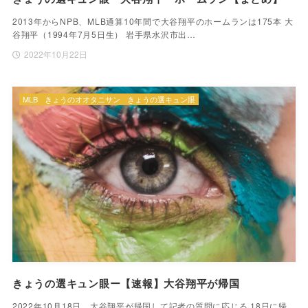
2013年からNPB、MLB通算10年間で大谷翔平のホームランは175本 大
谷翔平（1994年7月5日生） 岩手県水沢市出…
2022年10月22日
MLB
きょうのオオタニサン
きょうの選キュン眼
きょうの選キュン眼ー【速報】大谷翔平が帰国
2022年10月18日 大谷翔平が帰国して記者の質問に応じる 18日に帰