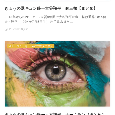
きょうの選キュン眼ー大谷翔平 奪三振【まとめ】
2013年からNPB、MLB 実質9年間で大谷翔平の奪三振は通算1065個
大谷翔平（1994年7月5日生） 岩手県水沢市…
2022年10月23日
MLB
NPB
きょうのオオタニサン
きょうの選キュン眼ー大谷翔平 ホームラン【まとめ】