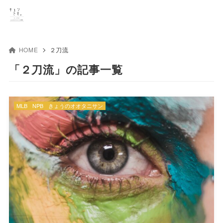
HOME
２刀流
「２刀流」の記事一覧
MLB
NPB
きょうのオオタニサン