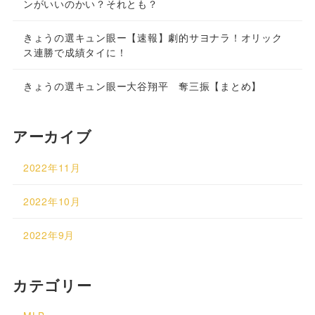
ンがいいのかい？それとも？
きょうの選キュン眼ー【速報】劇的サヨナラ！オリック
ス連勝で成績タイに！
きょうの選キュン眼ー大谷翔平 奪三振【まとめ】
アーカイブ
2022年11月
2022年10月
2022年9月
カテゴリー