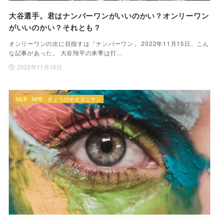
大谷選手。君はナンバーワンがいいのかい？オンリーワン
がいいのかい？それとも？
オンリーワンの次に目指すは「ナンバーワン」 2022年11月15日、こん
な記事があった。 大谷翔平の来季は打…
2022年11月16日
MLB
NPB
きょうのオオタニサン