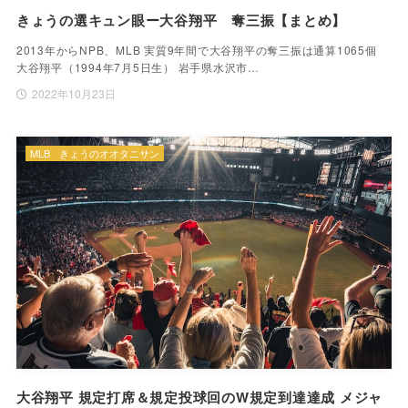
きょうの選キュン眼ー大谷翔平 奪三振【まとめ】
2013年からNPB、MLB 実質9年間で大谷翔平の奪三振は通算1065個
大谷翔平（1994年7月5日生） 岩手県水沢市…
2022年10月23日
MLB
きょうのオオタニサン
大谷翔平 規定打席＆規定投球回のW規定到達達成 メジャ