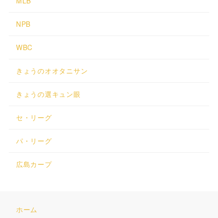
MLB
NPB
WBC
きょうのオオタニサン
きょうの選キュン眼
セ・リーグ
パ・リーグ
広島カープ
ホーム